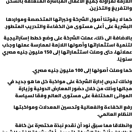
اللازمة لمزاولة جميع الأعمال
المباشرة المتعلقة
بالشحن
والتفريغ والتخزين.
كما لا يفوتنا أصول الشركة وخبراتها المتخصصة ومواردها
البشرية على أعلى مستوى من الكفاءة والتدريب المتطور.
بالاضافة الى ذلك
، عملت الشركة على وضع خطط إستراتيجية
لتنمية استثماراتها وأصولها اللازمة لممارسة عملها وجذب
عملائها، حتى وصلت استثماراتها إلى 150 مليون جنيه مصري
سنويًا.
كما وصلت أصولها إلى 100 مليون جنيه مصري.
ولذلك تحرص إدارة الشركة على مواكبة كل ما هو جديد في
مجالها وذلك من خلال حضور المعارض الدولية وزيارة
الموانئ المختلفة على مستوى العالم وفقا لسياسة
رفع الكفاءة والفعالية وتحسين المعدلات ومواكبتها
النظام العالمي.
وانطلاقا
مما
سبق نود أن نقدم نبذة مختصرة عن كافة